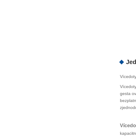
Jed
Vícedoty
Vícedoty
gesta ov
bezplat
zjednodu
Vícedo
kapacitn