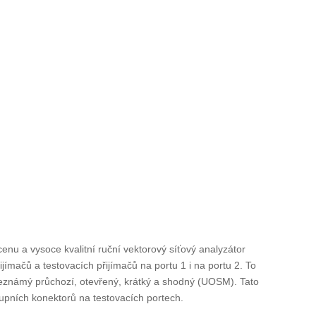
u cenu a vysoce kvalitní ruční vektorový síťový analyzátor
jímačů a testovacích přijímačů na portu 1 i na portu 2. To
neznámý průchozí, otevřený, krátký a shodný (UOSM). Tato
tupních konektorů na testovacích portech.