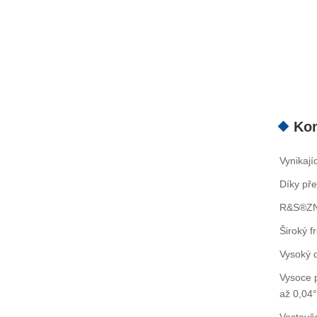
Kom
Vynikaj
Díky pře
R&S®ZNH
Široký f
Vysoký 
Vysoce 
až 0,04°
Vestavěn