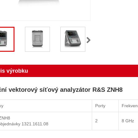
is výrobku
ní vektorový síťový analyzátor R&S ZNH8
ky
Porty
Frekven
ZNH8
2
8 GHz
objednávky 1321.1611.08