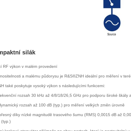
paktní silák
ící RF výkon v malém provedení
nositelnosti a malému půdorysu je R&S®ZNH ideální pro měření v teré
 také poskytuje vysoký výkon s následujícími funkcemi:
rekvenční rozsah 30 kHz až 4/8/18/26,5 GHz pro podporu široké škály a
dynamický rozsah až 100 dB (typ.) pro měření velkých změn úrovně
přesný díky nízké magnitudě trasového šumu (RMS) 0,0015 dB až 0,004
 (typ.)
ý krokový atenuátor přijímače na obou portech, který je nastavitelný 