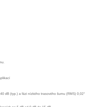
nu.
plikací
0 dB (typ.) a fázi nízkého trasového šumu (RMS) 0,02°
v krocích po 5 dB od 0 dB do 15 dB