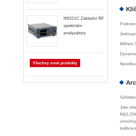
Klí
N9321C Základní RF
Frekven
spektrální
analyzátory
Jednopo
Měření 
Dynamick
Všechny nové produkty
Nereflex
Arc
Sofistik
Jste vít
R&S ZNH8
umožňuje
kalibrac