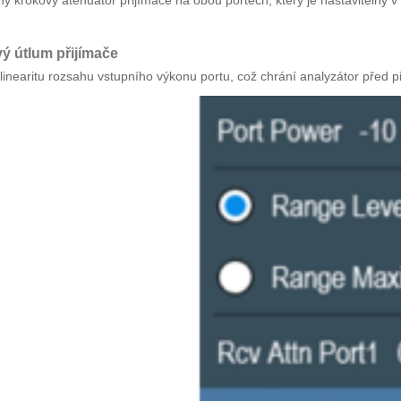
ý útlum přijímače
linearitu rozsahu vstupního výkonu portu, což chrání analyzátor před p