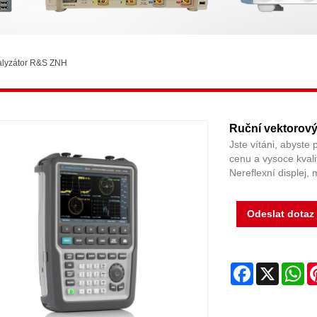
nalyzátor R&S ZNH
Ruční vektorový
Jste vítáni, abyste 
cenu a vysoce kvali
Nereflexní displej, 
Odeslat dotaz
Facebook
X
Wh