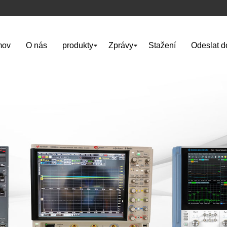
mov
O nás
produkty
Zprávy
Stažení
Odeslat d