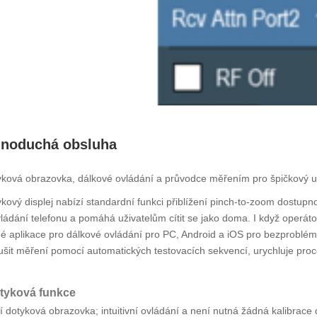
noduchá obsluha
ková obrazovka, dálkové ovládání a průvodce měřením pro špičkový už
kový displej nabízí standardní funkci přiblížení pinch-to-zoom dostu
ládání telefonu a pomáhá uživatelům cítit se jako doma. I když operátoři 
né aplikace pro dálkové ovládání pro PC, Android a iOS pro bezprob
šit měření pomocí automatických testovacích sekvencí, urychluje proce
tyková funkce
í dotyková obrazovka; intuitivní ovládání a není nutná žádná kalibrace d