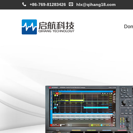
+86-769-81283426
hlx@qihang18.com
Do