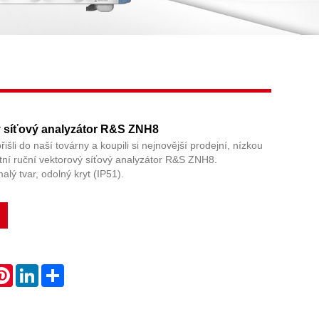
Live
 síťový analyzátor R&S ZNH8
přišli do naší továrny a koupili si nejnovější prodejní, nízkou
tní ruční vektorový síťový analyzátor R&S ZNH8.
malý tvar, odolný kryt (IP51).
atsApp
Pinterest
LinkedIn
Share