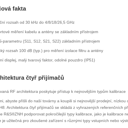
čová fakta
ční rozsah od 30 kHz do 4/8/18/26,5 GHz
rtové měření kabelu a antény se základním přístrojem
S-parametru (S11, S12, S21, S22) základním přístrojem
ý rozsah 100 dB (typ.) pro měření izolace filtru a antény
ní displej, malý tvarový faktor, odolné pouzdro (IP51)
hitektura čtyř přijímačů
ovaná RF architektura poskytuje přístup k nejnovějším typům kalibrace
áni, abyste přišli do naší továrny a koupili si nejnovější prodejní, nízko
. Architektura čtyř přijímačů se skládá z vyhrazených referenčních při
 R&S®ZNH podporovat pokročilejší typy kalibrace, jako je kalibrace 
e je užitečná pro zkoušené zařízení s různými typy vstupních nebo výs