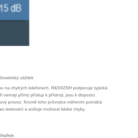
ivatelský zážitek
pnou na chytrých telefonech. R&S®ZNH podporuje typická
nemají přímý přístup k přístroji, jsou k dispozici
lémový provoz. Kromě toho průvodce měřením pomáhá
s testování a snižuje možnost lidské chyby.
ispleje.