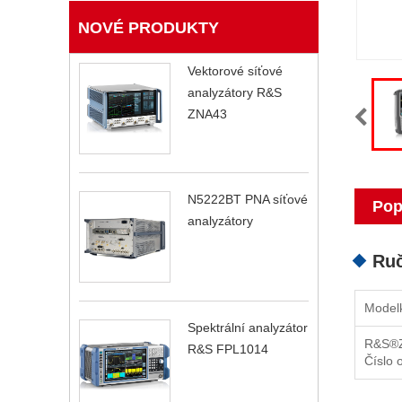
NOVÉ PRODUKTY
Vektorové síťové
analyzátory R&S
ZNA43
N5222BT PNA síťové
Pop
analyzátory
Ruč
Model
Spektrální analyzátor
R&S®
R&S FPL1014
Číslo 