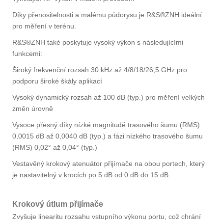
Díky přenositelnosti a malému půdorysu je R&S®ZNH ideální
pro měření v terénu.
R&S®ZNH také poskytuje vysoký výkon s následujícími
funkcemi:
Široký frekvenční rozsah 30 kHz až 4/8/18/26,5 GHz pro
podporu široké škály aplikací
Vysoký dynamický rozsah až 100 dB (typ.) pro měření velkých
změn úrovně
Vysoce přesný díky nízké magnitudě trasového šumu (RMS)
0,0015 dB až 0,0040 dB (typ.) a fázi nízkého trasového šumu
(RMS) 0,02° až 0,04° (typ.)
Vestavěný krokový atenuátor přijímače na obou portech, který
je nastavitelný v krocích po 5 dB od 0 dB do 15 dB
Krokový útlum přijímače
Zvyšuje linearitu rozsahu vstupního výkonu portu, což chrání