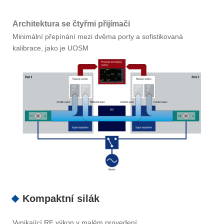
Architektura se čtyřmi přijímači
Minimální přepínání mezi dvěma porty a sofistikovaná
kalibrace, jako je UOSM
Kompaktní silák
Vynikající RF výkon v malém provedení