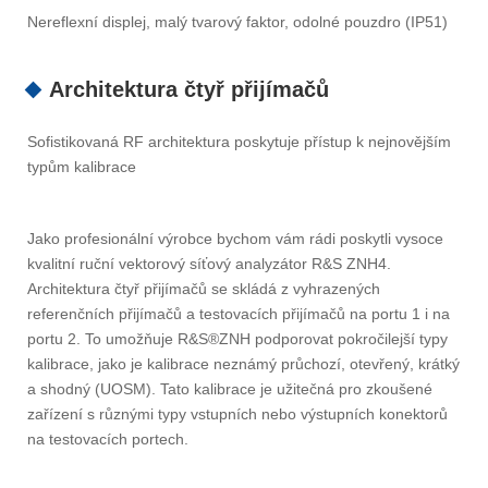
Nereflexní displej, malý tvarový faktor, odolné pouzdro (IP51)
Architektura čtyř přijímačů
Sofistikovaná RF architektura poskytuje přístup k nejnovějším
typům kalibrace
Jako profesionální výrobce bychom vám rádi poskytli vysoce
kvalitní ruční vektorový síťový analyzátor R&S ZNH4.
Architektura čtyř přijímačů se skládá z vyhrazených
referenčních přijímačů a testovacích přijímačů na portu 1 i na
portu 2. To umožňuje R&S®ZNH podporovat pokročilejší typy
kalibrace, jako je kalibrace neznámý průchozí, otevřený, krátký
a shodný (UOSM). Tato kalibrace je užitečná pro zkoušené
zařízení s různými typy vstupních nebo výstupních konektorů
na testovacích portech.