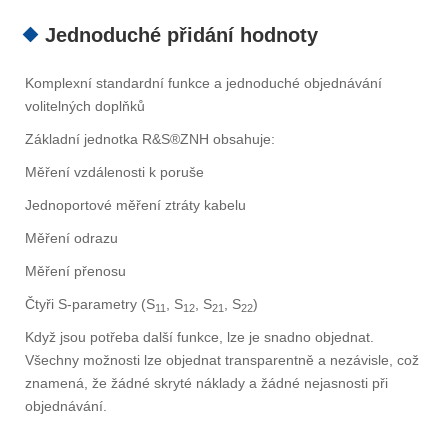
Jednoduché přidání hodnoty
Komplexní standardní funkce a jednoduché objednávání
volitelných doplňků
Základní jednotka R&S®ZNH obsahuje:
Měření vzdálenosti k poruše
Jednoportové měření ztráty kabelu
Měření odrazu
Měření přenosu
Čtyři S-parametry (S
, S
, S
, S
)
11
12
21
22
Když jsou potřeba další funkce, lze je snadno objednat.
Všechny možnosti lze objednat transparentně a nezávisle, což
znamená, že žádné skryté náklady a žádné nejasnosti při
objednávání.