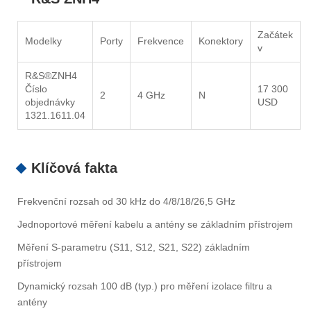
Začátek
Modelky
Porty
Frekvence
Konektory
v
R&S®ZNH4
Číslo
17 300
2
4 GHz
N
objednávky
USD
1321.1611.04
Klíčová fakta
Frekvenční rozsah od 30 kHz do 4/8/18/26,5 GHz
Jednoportové měření kabelu a antény se základním přístrojem
Měření S-parametru (S11, S12, S21, S22) základním
přístrojem
Dynamický rozsah 100 dB (typ.) pro měření izolace filtru a
antény