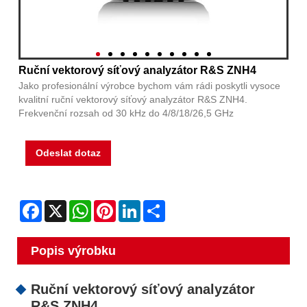
Ruční vektorový síťový analyzátor R&S ZNH4
Jako profesionální výrobce bychom vám rádi poskytli vysoce
kvalitní ruční vektorový síťový analyzátor R&S ZNH4.
Frekvenční rozsah od 30 kHz do 4/8/18/26,5 GHz
Odeslat dotaz
Facebook
X
WhatsApp
Pinterest
LinkedIn
Share
Popis výrobku
Ruční vektorový síťový analyzátor
R&S ZNH4