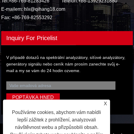
Tel:
+86-769-81283426
Telefon:
+86-13929231880
E-mailem:
hlx@qihang18.com
Fax: +86-769-82553292
Inquiry For Pricelist
V případě dotazů na spektrální analyzátory, síťové analyzátory,
generátory signálu nebo ceník nám prosím zanechte svůj e-
mail a my se vám do 24 hodin ozveme.
X
Používáme cookies, abychom vám nabídli
lepší zážitek z prohlížení, analyzovali
návštěvnost webu a přizpůsobili obsah.