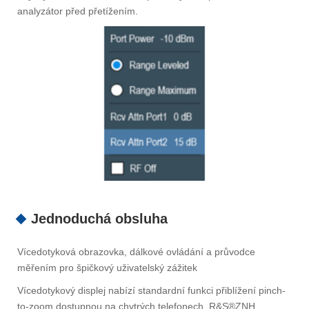
analyzátor před přetížením.
Jednoduchá obsluha
Vícedotyková obrazovka, dálkové ovládání a průvodce
měřením pro špičkový uživatelský zážitek
Vícedotykový displej nabízí standardní funkci přiblížení pinch-
to-zoom dostupnou na chytrých telefonech. R&S®ZNH