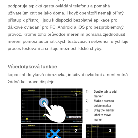
podporuje typická gesta ovládání telefonu a pomáhá
uživatelům cítit se jako doma. I když operátoři nemají přímý
přístup k přístroji, jsou k dispozici bezplatné aplikace pro
dálkové ovládání pro PC, Android a iOS pro bezproblémový
provoz. Kromě toho průvodce měřením pomáhá zjednodušit
měření pomocí automatických testovacích sekvencí, urychluje
proces testování a snižuje možnost lidské chyby.
Vícedotyková funkce
kapacitní dotyková obrazovka; intuitivní ovládání a není nutná
žádná kalibrace displeje.