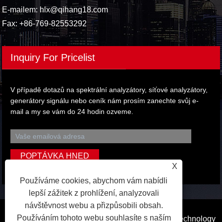
E-mailem:
hlx@qihang18.com
Fax: +86-769-82553292
Inquiry For Pricelist
V případě dotazů na spektrální analyzátory, síťové analyzátory,
generátory signálu nebo ceník nám prosím zanechte svůj e-
mail a my se vám do 24 hodin ozveme.
X
Používáme cookies, abychom vám nabídli
lepší zážitek z prohlížení, analyzovali
návštěvnost webu a přizpůsobili obsah.
Používáním tohoto webu souhlasíte s naším
Copyright © 2023 Dongguan Qihang Electronic Technology