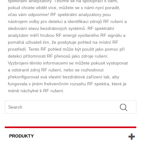
spektrální analyzátory. Těšíme se na spolupráci s vámi,
pokud chcete vědět více, můžete se s námi nyní poradit,
včas vám odpovíme! RF spektrální analyzátory jsou
nástrojem volby pro detekci a identifikaci zdrojů RF rušení a
sledování stavu bezdrátových systémů. RF spektrální
analyzátor měří hrubou RF energii vysílaného RF signálu a
pomáhá uživateli tím, že poskytuje pohled na místní RF
prostředí. Tento RF pohled může být použit jako pomoc při
detekci přítomnosti RF přenosů jako zdroje rušení.
Vyzbrojeni těmito informacemi se můžete pokusit vystopovat
a odstranit zdroj RF rušení, nebo se rozhodnout
překonfigurovat svá vlastní bezdrátová zařízení tak, aby
fungovala v jiném frekvenčním rozsahu RF spektra, které je
méně náchylné k RF rušení.
PRODUKTY