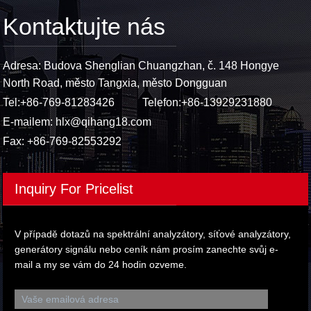
Kontaktujte nás
Adresa: Budova Shenglian Chuangzhan, č. 148 Hongye
North Road, město Tangxia, město Dongguan
Tel:
+86-769-81283426
Telefon:
+86-13929231880
E-mailem:
hlx@qihang18.com
Fax: +86-769-82553292
Inquiry For Pricelist
V případě dotazů na spektrální analyzátory, síťové analyzátory,
generátory signálu nebo ceník nám prosím zanechte svůj e-
mail a my se vám do 24 hodin ozveme.