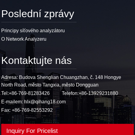
Poslední zprávy
Principy síťového analyzátoru
O Network Analyzeru
Kontaktujte nás
Adresa: Budova Shenglian Chuangzhan, č. 148 Hongye
North Road, město Tangxia, město Dongguan
Tel:
+86-769-81283426
Telefon:
+86-13929231880
E-mailem:
hlx@qihang18.com
Fax: +86-769-82553292
Inquiry For Pricelist