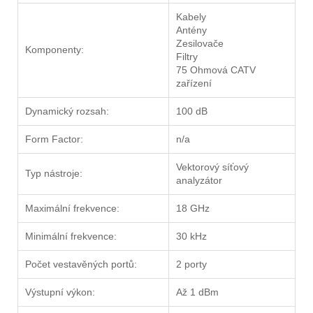
Kabely
Antény
Zesilovače
Komponenty:
Filtry
75 Ohmová CATV
zařízení
Dynamický rozsah:
100 dB
Form Factor:
n/a
Vektorový síťový
Typ nástroje:
analyzátor
Maximální frekvence:
18 GHz
Minimální frekvence:
30 kHz
Počet vestavěných portů:
2 porty
Výstupní výkon:
Až 1 dBm