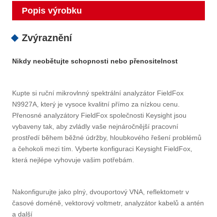
Popis výrobku
Zvýraznění
Nikdy neobětujte schopnosti nebo přenositelnost
Kupte si ruční mikrovlnný spektrální analyzátor FieldFox
N9927A, který je vysoce kvalitní přímo za nízkou cenu.
Přenosné analyzátory FieldFox společnosti Keysight jsou
vybaveny tak, aby zvládly vaše nejnáročnější pracovní
prostředí během běžné údržby, hloubkového řešení problémů
a čehokoli mezi tím. Vyberte konfiguraci Keysight FieldFox,
která nejlépe vyhovuje vašim potřebám.
Nakonfigurujte jako plný, dvouportový VNA, reflektometr v
časové doméně, vektorový voltmetr, analyzátor kabelů a antén
a další