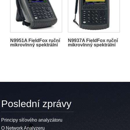
N9951A FieldFox ruční
N9937A FieldFox ruční
mikrovlnný spektrální
mikrovlnný spektrální
analyzátor
analyzátor
Poslední zprávy
Principy síťového analyzátoru
O Network Analyzeru