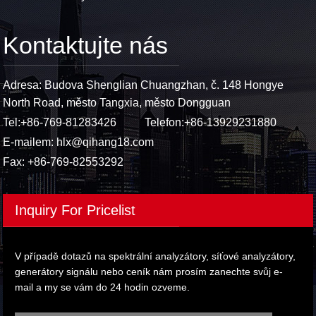
Kontaktujte nás
Adresa: Budova Shenglian Chuangzhan, č. 148 Hongye
North Road, město Tangxia, město Dongguan
Tel:
+86-769-81283426
Telefon:
+86-13929231880
E-mailem:
hlx@qihang18.com
Fax: +86-769-82553292
Inquiry For Pricelist
V případě dotazů na spektrální analyzátory, síťové analyzátory,
generátory signálu nebo ceník nám prosím zanechte svůj e-
mail a my se vám do 24 hodin ozveme.