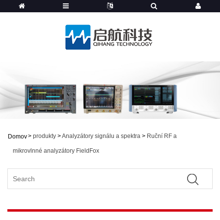
>
produkty
>
Analyzátory signálu a spektra
>
Ruční RF a
Domov
mikrovlnné analyzátory FieldFox