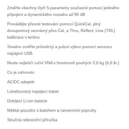
Změřte všechny čtyři S-parametry současně pomocí jediného
připojení a dynamického rozsahu až 95 dB
Provádějte přesné testování pomocí QuickCal, plný
dvouportový neznámý přes Cal, a Thru, Reflect, Line (TRL)
kalibrace v terénu
Snadno změřte průměrný a pulzní výkon pomocí senzoru
napájení USB.
Noste nejlehčí ruční VNA s hmotností pouhých 3,0 kg (6,6 lb.)
Co je zahrnuto:
AC/DC adaptér
Lokalizovaný napájecí kabel
Dobíjecí Li-ion baterie
Měkké pouzdro s batohem a ramenními popruhy
Stručná referenční příručka