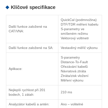
Klíčové specifikace
QuickCal (podmnožina)
DTF/TDR měření kabelu
Další funkce založené na
S-parametry ve
CAT/VNA:
smíšeném režimu
Vektorový voltmetr
Další funkce založené na SA:
Vestavěný měřič výkonu
S-parametry
Distance-To-Fault
Ořezávání kabelů
Aplikace:
Návratová ztráta
Ztráta/zisk vložení
Měření výkonu
Nejlepší rychlost při 201
210 ms
bodech, 1 zátah:
Analyzátor kabelů a antén:
Ano – volitelné