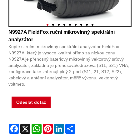
N9927A FieldFox ruční mikrovlnný spektrální
analyzátor
Kupte si ruční mikrovlnný spektrální analyzátor FieldFox
N9927A, který je vysoce kvalitní přímo za nízkou cenu.
N9927A je přenosný bateriový mikrovlnný vektorový síťový
analyzátor, základna je přenosová/odrazová (S11, S21) VNA;
konfigurace také zahrnují plný 2-port (S11, 21, S12, S22),
kabelový a anténní analyzátor, měřič výkonu, vektorový
voltmetr.
Odeslat dotaz
Facebook
X
WhatsApp
Pinterest
LinkedIn
Share