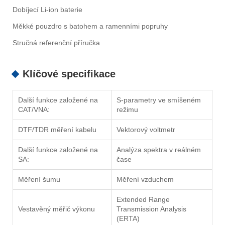
Dobíjecí Li-ion baterie
Měkké pouzdro s batohem a ramenními popruhy
Stručná referenční příručka
Klíčové specifikace
Další funkce založené na
S-parametry ve smíšeném
CAT/VNA:
režimu
DTF/TDR měření kabelu
Vektorový voltmetr
Další funkce založené na
Analýza spektra v reálném
SA:
čase
Měření šumu
Měření vzduchem
Extended Range
Vestavěný měřič výkonu
Transmission Analysis
(ERTA)