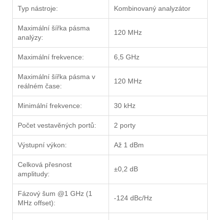
Typ nástroje:
Kombinovaný analyzátor
Maximální šířka pásma
120 MHz
analýzy:
Maximální frekvence:
6,5 GHz
Maximální šířka pásma v
120 MHz
reálném čase:
Minimální frekvence:
30 kHz
Počet vestavěných portů:
2 porty
Výstupní výkon:
Až 1 dBm
Celková přesnost
±0,2 dB
amplitudy:
Fázový šum @1 GHz (1
-124 dBc/Hz
MHz offset):