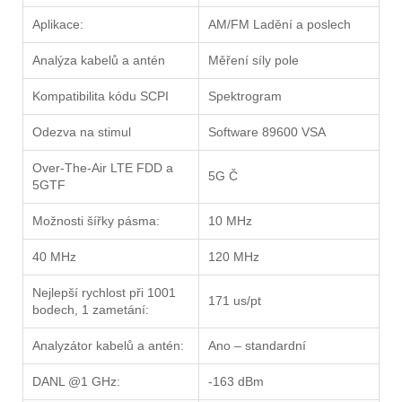
Aplikace:
AM/FM Ladění a poslech
Analýza kabelů a antén
Měření síly pole
Kompatibilita kódu SCPI
Spektrogram
Odezva na stimul
Software 89600 VSA
Over-The-Air LTE FDD a
5G Č
5GTF
Možnosti šířky pásma:
10 MHz
40 MHz
120 MHz
Nejlepší rychlost při 1001
171 us/pt
bodech, 1 zametání:
Analyzátor kabelů a antén:
Ano – standardní
DANL @1 GHz:
-163 dBm