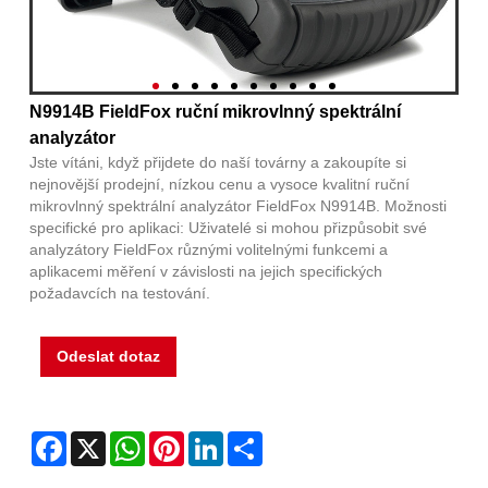
N9914B FieldFox ruční mikrovlnný spektrální
analyzátor
Jste vítáni, když přijdete do naší továrny a zakoupíte si
nejnovější prodejní, nízkou cenu a vysoce kvalitní ruční
mikrovlnný spektrální analyzátor FieldFox N9914B. Možnosti
specifické pro aplikaci: Uživatelé si mohou přizpůsobit své
analyzátory FieldFox různými volitelnými funkcemi a
aplikacemi měření v závislosti na jejich specifických
požadavcích na testování.
Odeslat dotaz
Facebook
X
WhatsApp
Pinterest
LinkedIn
Share