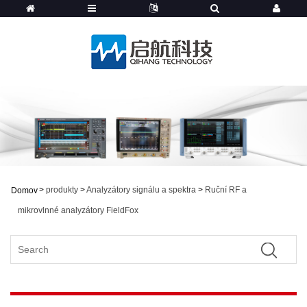
>
produkty
>
Analyzátory signálu a spektra
>
Ruční RF a
Domov
mikrovlnné analyzátory FieldFox