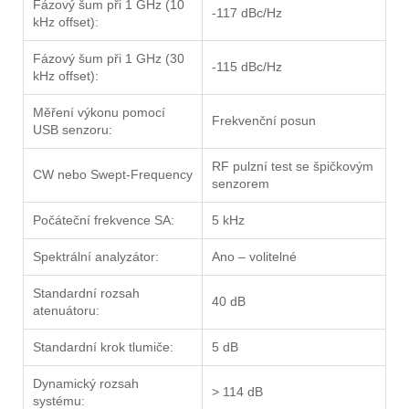
Fázový šum při 1 GHz (10
-117 dBc/Hz
kHz offset):
Fázový šum při 1 GHz (30
-115 dBc/Hz
kHz offset):
Měření výkonu pomocí
Frekvenční posun
USB senzoru:
RF pulzní test se špičkovým
CW nebo Swept-Frequency
senzorem
Počáteční frekvence SA:
5 kHz
Spektrální analyzátor:
Ano – volitelné
Standardní rozsah
40 dB
atenuátoru:
Standardní krok tlumiče:
5 dB
Dynamický rozsah
> 114 dB
systému: