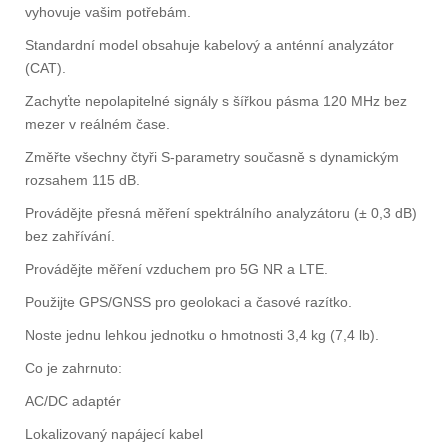
vyhovuje vašim potřebám.
Standardní model obsahuje kabelový a anténní analyzátor
(CAT).
Zachyťte nepolapitelné signály s šířkou pásma 120 MHz bez
mezer v reálném čase.
Změřte všechny čtyři S-parametry současně s dynamickým
rozsahem 115 dB.
Provádějte přesná měření spektrálního analyzátoru (± 0,3 dB)
bez zahřívání.
Provádějte měření vzduchem pro 5G NR a LTE.
Použijte GPS/GNSS pro geolokaci a časové razítko.
Noste jednu lehkou jednotku o hmotnosti 3,4 kg (7,4 lb).
Co je zahrnuto:
AC/DC adaptér
Lokalizovaný napájecí kabel