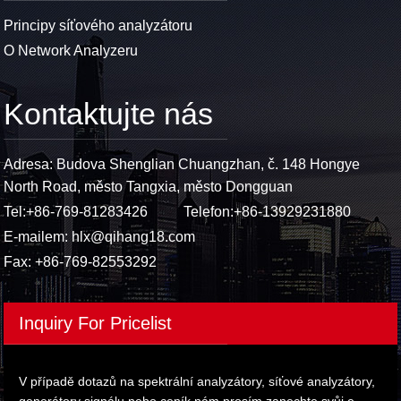
Principy síťového analyzátoru
O Network Analyzeru
Kontaktujte nás
Adresa: Budova Shenglian Chuangzhan, č. 148 Hongye
North Road, město Tangxia, město Dongguan
Tel:
+86-769-81283426
Telefon:
+86-13929231880
E-mailem:
hlx@qihang18.com
Fax: +86-769-82553292
Inquiry For Pricelist
V případě dotazů na spektrální analyzátory, síťové analyzátory,
generátory signálu nebo ceník nám prosím zanechte svůj e-