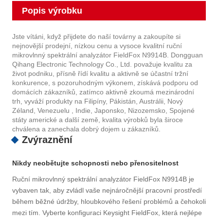
Popis výrobku
Jste vítáni, když přijdete do naší továrny a zakoupíte si
nejnovější prodejní, nízkou cenu a vysoce kvalitní ruční
mikrovlnný spektrální analyzátor FieldFox N9914B. Dongguan
Qihang Electronic Technology Co., Ltd. považuje kvalitu za
život podniku, přísně řídí kvalitu a aktivně se účastní tržní
konkurence, s pozoruhodným výkonem, získává podporu od
domácích zákazníků, zatímco aktivně zkoumá mezinárodní
trh, vyváží produkty na Filipíny, Pákistán, Austrálii, Nový
Zéland, Venezuelu , Indie, Japonsko, Nizozemsko, Spojené
státy americké a další země, kvalita výrobků byla široce
chválena a zanechala dobrý dojem u zákazníků.
Zvýraznění
Nikdy neobětujte schopnosti nebo přenositelnost
Ruční mikrovlnný spektrální analyzátor FieldFox N9914B je
vybaven tak, aby zvládl vaše nejnáročnější pracovní prostředí
během běžné údržby, hloubkového řešení problémů a čehokoli
mezi tím. Vyberte konfiguraci Keysight FieldFox, která nejlépe