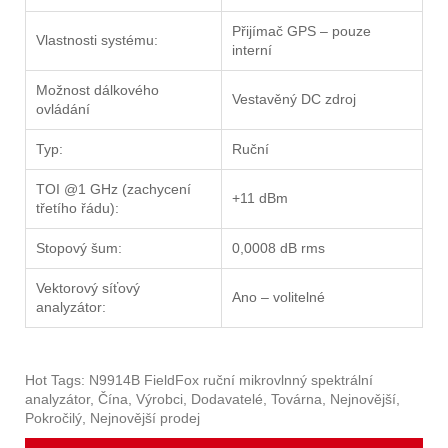
Přijímač GPS – pouze
Vlastnosti systému:
interní
Možnost dálkového
Vestavěný DC zdroj
ovládání
Typ:
Ruční
TOI @1 GHz (zachycení
+11 dBm
třetího řádu):
Stopový šum:
0,0008 dB rms
Vektorový síťový
Ano – volitelné
analyzátor:
Hot Tags: N9914B FieldFox ruční mikrovlnný spektrální
analyzátor, Čína, Výrobci, Dodavatelé, Továrna, Nejnovější,
Pokročilý, Nejnovější prodej