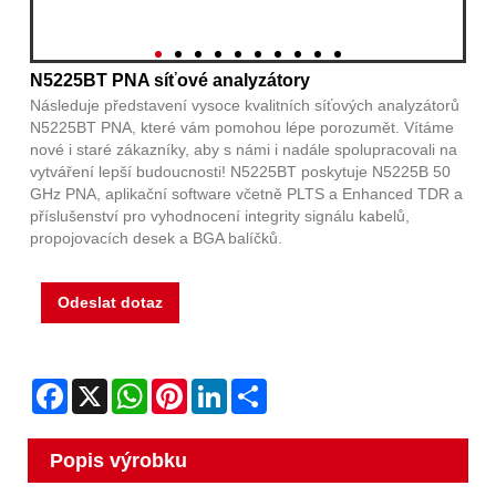
N5225BT PNA síťové analyzátory
Následuje představení vysoce kvalitních síťových analyzátorů
N5225BT PNA, které vám pomohou lépe porozumět. Vítáme
nové i staré zákazníky, aby s námi i nadále spolupracovali na
vytváření lepší budoucnosti! N5225BT poskytuje N5225B 50
GHz PNA, aplikační software včetně PLTS a Enhanced TDR a
příslušenství pro vyhodnocení integrity signálu kabelů,
propojovacích desek a BGA balíčků.
Odeslat dotaz
Facebook
X
WhatsApp
Pinterest
LinkedIn
Share
Popis výrobku