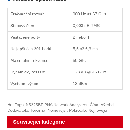
Frekvenční rozsah
900 Hz až 67 GHz
Stopový šum
0,003 dB RMS
Vestavěné porty
2 nebo 4
Nejlepší čas 201 bodů
5,5 až 6,3 ms
Maximální frekvence:
50 GHz
Dynamický rozsah:
123 dB @ 45 GHz
Výstupní výkon:
13 dBm
Hot Tags: N5225BT PNA Network Analyzers, Čína, Výrobci,
Dodavatelé, Továrna, Nejnovější, Pokročilé, Nejnovější
Související kategorie