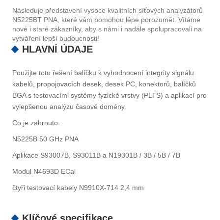
Následuje představení vysoce kvalitních síťových analyzátorů
N5225BT PNA, které vám pomohou lépe porozumět. Vítáme
nové i staré zákazníky, aby s námi i nadále spolupracovali na
vytváření lepší budoucnosti!
HLAVNÍ ÚDAJE
Použijte toto řešení balíčku k vyhodnocení integrity signálu
kabelů, propojovacích desek, desek PC, konektorů, balíčků
BGA s testovacími systémy fyzické vrstvy (PLTS) a aplikací pro
vylepšenou analýzu časové domény.
Co je zahrnuto:
N5225B 50 GHz PNA
Aplikace S93007B, S93011B a N19301B / 3B / 5B / 7B
Modul N4693D ECal
čtyři testovací kabely N9910X-714 2,4 mm
Klíčové specifikace