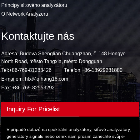
Principy síťového analyzátoru
O Network Analyzeru
Kontaktujte nás
Adresa: Budova Shenglian Chuangzhan, č. 148 Hongye
North Road, město Tangxia, město Dongguan
Tel:
+86-769-81283426
Telefon:
+86-13929231880
E-mailem:
hlx@qihang18.com
Fax: +86-769-82553292
Inquiry For Pricelist
V případě dotazů na spektrální analyzátory, síťové analyzátory,
generátory signálu nebo ceník nám prosím zanechte svůj e-