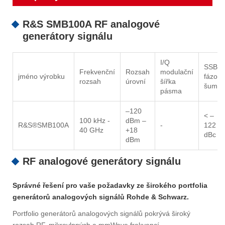
R&S SMB100A RF analogové
generátory signálu
I/Q
SSB
Frekvenční
Rozsah
modulační
jméno výrobku
fázový
rozsah
úrovní
šířka
šum
pásma
–120
< –
100 kHz -
dBm –
R&S®SMB100A
-
122
40 GHz
+18
dBc
dBm
RF analogové generátory signálu
Správné řešení pro vaše požadavky ze širokého portfolia
generátorů analogových signálů Rohde & Schwarz.
Portfolio generátorů analogových signálů pokrývá široký