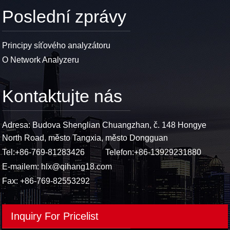
Poslední zprávy
Principy síťového analyzátoru
O Network Analyzeru
Kontaktujte nás
Adresa: Budova Shenglian Chuangzhan, č. 148 Hongye
North Road, město Tangxia, město Dongguan
Tel:
+86-769-81283426
Telefon:
+86-13929231880
E-mailem:
hlx@qihang18.com
Fax: +86-769-82553292
Inquiry For Pricelist