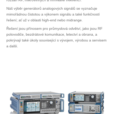
rozsah RF, mikrovlnných a mmWave frekvencí.
Náš výběr generátorů analogových signálů se vyznačuje
mimořádnou čistotou a výkonem signálu a také funkčností
řešení; ať už v oblasti high-end nebo midrange.
Řešení jsou přínosem pro průmyslová odvětví, jako jsou RF
polovodiče, bezdrátové komunikace, letectví a obrana, a
pokrývají také úkoly související s vývojem, výrobou a servisem
a další.