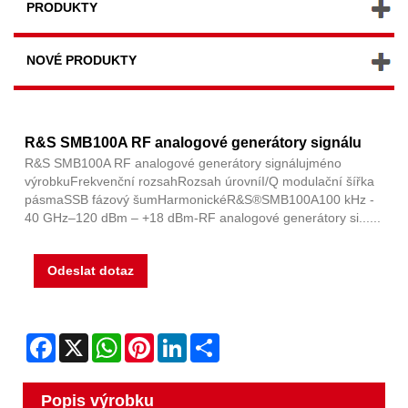
PRODUKTY
NOVÉ PRODUKTY
R&S SMB100A RF analogové generátory signálu
R&S SMB100A RF analogové generátory signálujméno
výrobkuFrekvenční rozsahRozsah úrovníI/Q modulační šířka
pásmaSSB fázový šumHarmonickéR&S®SMB100A100 kHz -
40 GHz–120 dBm – +18 dBm-RF analogové generátory si......
Odeslat dotaz
Facebook
X
WhatsApp
Pinterest
LinkedIn
Share
Popis výrobku