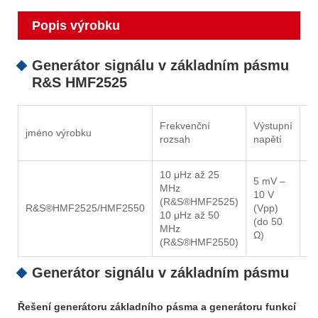
Popis výrobku
Generátor signálu v základním pásmu
R&S HMF2525
Ce
Frekvenční
Výstupní
jméno výrobku
ha
rozsah
napětí
zk
10 μHz až 25
5 mV –
MHz
10 V
0,
(R&S®HMF2525)
R&S®HMF2525/HMF2550
(Vpp)
(f
10 μHz až 50
(do 50
kH
MHz
Ω)
(R&S®HMF2550)
Generátor signálu v základním pásmu
Řešení generátoru základního pásma a generátoru funkcí