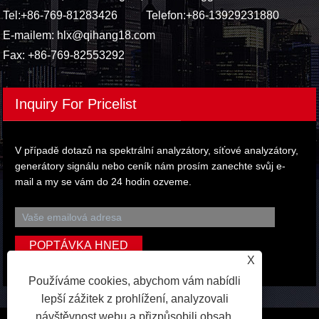
Tel:
+86-769-81283426
Telefon:
+86-13929231880
E-mailem:
hlx@qihang18.com
Fax: +86-769-82553292
Inquiry For Pricelist
V případě dotazů na spektrální analyzátory, síťové analyzátory,
generátory signálu nebo ceník nám prosím zanechte svůj e-
mail a my se vám do 24 hodin ozveme.
X
Používáme cookies, abychom vám nabídli
lepší zážitek z prohlížení, analyzovali
návštěvnost webu a přizpůsobili obsah.