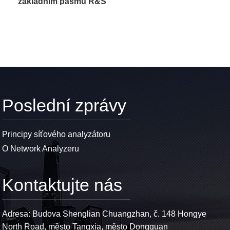
základním pásmu R&S
HMF2550
Poslední zprávy
Principy síťového analyzátoru
O Network Analyzeru
Kontaktujte nás
Adresa: Budova Shenglian Chuangzhan, č. 148 Hongye
North Road, město Tangxia, město Dongguan