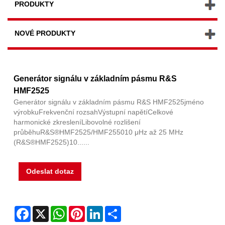
PRODUKTY
NOVÉ PRODUKTY
Generátor signálu v základním pásmu R&S
HMF2525
Generátor signálu v základním pásmu R&S HMF2525jméno
výrobkuFrekvenční rozsahVýstupní napětíCelkové
harmonické zkresleníLibovolné rozlišení
průběhuR&S®HMF2525/HMF255010 μHz až 25 MHz
(R&S®HMF2525)10......
Odeslat dotaz
Facebook
X
WhatsApp
Pinterest
LinkedIn
Share